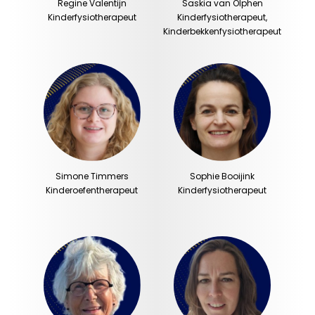
Regine Valentijn
Saskia van Olphen
Kinderfysiotherapeut
Kinderfysiotherapeut,
Kinderbekkenfysiotherapeut
Simone Timmers
Sophie Booijink
Kinderoefentherapeut
Kinderfysiotherapeut