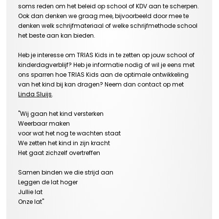
soms reden om
het beleid op school of KDV
aan te scherpen
.
Ook dan denken we graag mee,
bijvoorbeeld
door
mee te
denken welk schrijfmateriaal
of welke schrijfmethode
school
het beste aan
kan
bieden.
Heb je interesse om TRIAS
Kids
in te zetten op jouw school of
kinderdagverblijf? Heb je
informatie nodig of wil je eens met
ons s
parren
hoe TRIAS
Kids
aan de optimale ontwikkeling
van het kind bij kan dragen
? Neem dan contact op met
Linda Sluijs
.
"Wij gaan het kind versterken
Weerbaar maken
voor
wat het nog te wachten staat
We zetten het kind in zijn kracht
Het gaat zichzelf overtreffen
Samen binden we die strijd aan
Leggen de lat hoger
Jullie lat
Onze lat
"