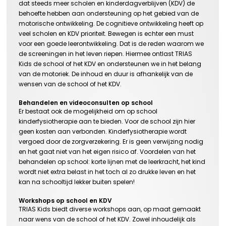
dat steeds meer scholen en kinderdagverblijven (KDV) de
behoefte hebben aan ondersteuning
op het gebied van
de
motorische ontwikkelin
g
. De cognitieve ontwikkeling heeft op
veel scholen e
n
KDV prioriteit
.
B
ewegen is echt
er
een must
voor
een goede leerontwikkeling. Dat
is de reden waarom we
de
screeningen
in het leven
riepen
.
Hiermee ontlast TRIAS
Kids
de school of het KDV
en
ondersteunen we in het belang
van de motoriek.
De inhoud en duur is afhankelijk van de
wensen van
de
school of
het
KDV.
B
ehandelen en videoconsulten
op school
Er bestaat
ook
de
mogelijkheid om op school
kinderfysiotherapie aan te bieden.
Voor de school zijn hier
geen kosten aan verbonden. Kinderfysiotherapie wordt
vergoed door de zorgverzekering. Er is geen verwijzing nodig
en het gaat niet van het eigen risico
af
. Voorde
len
van
het
behandelen op school: korte lijnen met de leerkrach
t
,
het kind
wordt niet extra belast in het
toch
al zo drukke leven en
het
kan na schooltijd lekker buiten spelen!
W
orkshops
op school en KDV
TRIAS
Kids
biedt diverse workshops
aan,
op maat
gemaakt
naar wens van de school of het KDV. Zowel inhoudelijk als