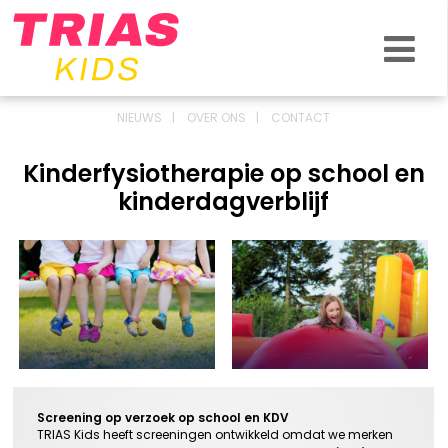
VOOR WIE
ZO HELPEN WE JOU
VERGOEDING EN KOSTEN
NIEUWS
OVER ONS
CONTACT
NIEUWS & BLOG
Kinderfysiotherapie op school en
OVER ONS
kinderdagverblijf
CONTACT
LOCATIES
S
creening op verzoek
op school
en
KDV
TRIAS
Kids
heeft
screeningen
ontwikkeld omdat we
merken