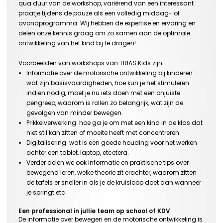
qua duur van de workshop,
variërend
van een interessant
praatje tijdens de pauze als een volledig middag- of
avondprogramma. Wij hebben
de expertise en ervaring en
delen onze kennis graag
om
zo samen aan de optimale
ontwikkeling van het
kind b
ij te dragen
!
Voorbeelden van workshops van TRIAS
Kids
zijn:
Informatie over de motorische ontwikkeling bij kinderen:
wat zijn basisvaardigheden, hoe kun je het stimuleren
indien nodig, moet je nu iets doen met een onjuiste
pengreep, waarom is rollen zo belangrijk, wat zijn de
gevolgen van minder bewegen
.
P
rikkelverwerking: hoe ga je om met een kind in de klas dat
niet stil kan zitten of moeite heeft met concentreren
.
Digitalisering: wat is een goede houding voor het werken
achter een tablet
, laptop,
etcetera
.
Verder
delen
we ook informatie en praktische tips over
bewegend leren, welke theorie zit erachter, waarom zitten
de tafels er sneller in als je de kruisloop doet dan wanneer
je springt etc.
E
en professional in jullie team
op school of KDV
De informatie over bewegen en de motorische ontwikkeling
is