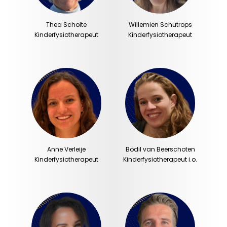
Thea Scholte
Willemien Schutrops
Kinderfysiotherapeut
Kinderfysiotherapeut
Anne Verleije
Bodil van Beerschoten
Kinderfysiotherapeut
Kinderfysiotherapeut i.o.