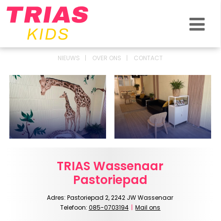
VOOR WIE
ZO HELPEN WE JOU
VERGOEDING EN KOSTEN
NIEUWS
OVER ONS
CONTACT
NIEUWS & BLOG
OVER ONS
CONTACT
LOCATIES
TRIAS Wassenaar
Pastoriepad
Adres: Pastoriepad 2, 2242 JW Wassenaar
Telefoon:
085-0703194
|
Mail ons