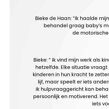
Bieke
de Haan:
“Ik
haalde mij
behandel graag
baby’s m
de
motorische
Bieke
:
”
Ik vind mijn werk als
k
i
hetzelfde. Elke situatie vra
kinderen in hun kracht te zette
lijf, maar speelt er iets an
ik
hulpvraag
gericht kan beha
persoonlijk en motiverend.
Het
iets v