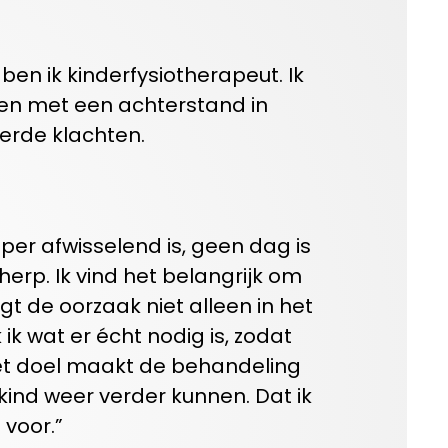
OVER ONS
 ben ik
kinderfysiotherapeut.
Ik
CONTACT
ren met
een achterstand in
eerde
klachten.
LOCATIES
per afwisselend
is,
geen dag is
herp.
Ik vind het belangrijk om
igt de oorzaak niet alleen in het
 ik wat er écht nodig is, zodat
t doel maakt de behandeling
kind weer verder kunnen. Dat ik
 voor.”