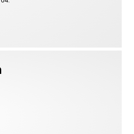
04.
n