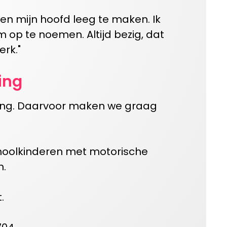
en mijn hoofd leeg te maken. Ik
m op te noemen. Altijd bezig, dat
erk."
ing
ing. Daar
voor
maken we graag
hoolkinderen met motorische
n.
.