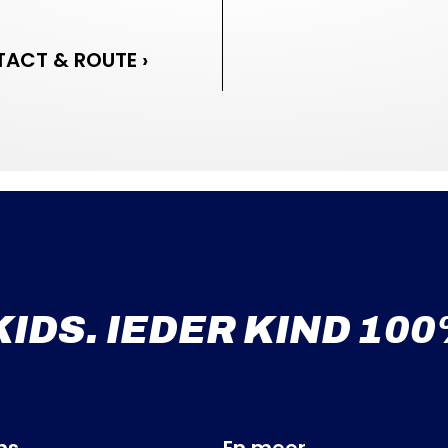
ACT & ROUTE ›
KIDS. IEDER KIND 100
ns
En meer...