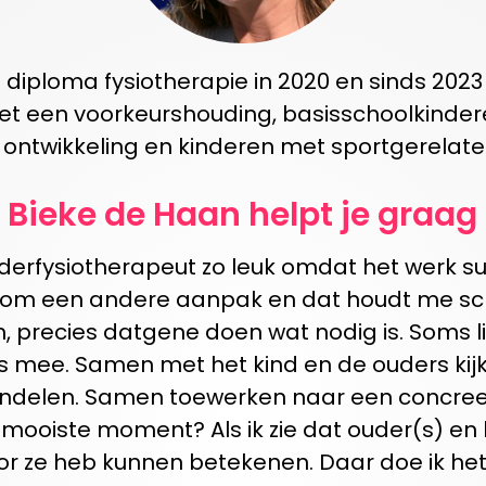
n diploma
fysiotherap
ie
in
2020 en
sinds 2023
et ee
n
voorkeurshouding
,
basisschoolkinde
ontwikkeling
en kinderen met
sportgerelat
Bieke
de Haan
helpt
je g
raag
nderfysiotherapeut zo leuk omdat
het
werk su
agt om een andere aanpak en dat houd
t
me sc
n, precies da
tgene doen
wa
t
nodig is. Soms l
ders mee. Samen met het kind en
de
ouders kijk
ndelen.
Samen toewerken naar een concree
 mooiste moment? Als ik zie dat ouder(s) en 
oor ze heb kunnen betekenen
. D
aar doe ik het